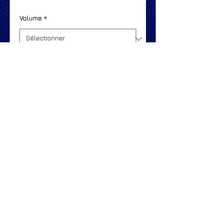
Volume
*
Couleurs
*
Ajouter au panier
© Copyright
2014-2025
- Club Nautique Neuvillois -
http://www.clubnautiqueneuvillois.org
Tous droits réservés.
Club de natation estivale affilié à la Fédération
Française de Natation n°
22086292